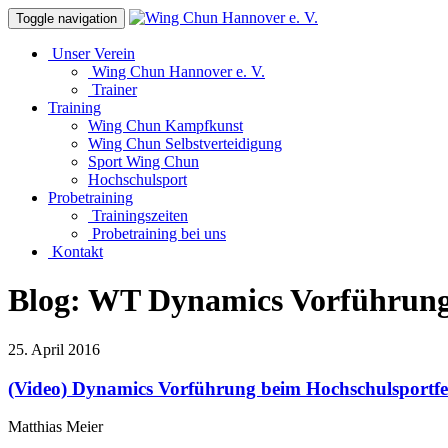
Toggle navigation
Unser Verein
Wing Chun Hannover e. V.
Trainer
Training
Wing Chun Kampfkunst
Wing Chun Selbstverteidigung
Sport Wing Chun
Hochschulsport
Probetraining
Trainingszeiten
Probetraining bei uns
Kontakt
Blog: WT Dynamics Vorführun
25. April 2016
(Video) Dynamics Vorführung beim Hochschulsportfes
Matthias Meier